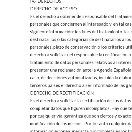
IV.- DERECHOS
DERECHO DE ACCESO
Es el derecho a obtener del responsable del tratamie
personales que conciernen al interesado y, en tal cas
siguiente información: los fines del tratamiento, las
destinatarios o las categorías de destinatarios a l
personales, plazo de conservación o los criterios uti
derecho a solicitar del responsable la rectificación o
tratamiento de datos personales relativos al intere
presentar una reclamación ante la Agencia Española 
caso, de decisiones automatizadas, incluida la elabor
terceros países el derecho a ser informado de las ga
DERECHO DE RECTIFICACIÓN
Es el derecho a solicitar la rectificación de sus dato
completar datos que figuren incompletos. Hay que ten
por cualquier vía, garantiza que son ciertos y exact
modificación de los mismos. Por lo tanto cualquier 
información errónea, inexacta o incompleta en los fo