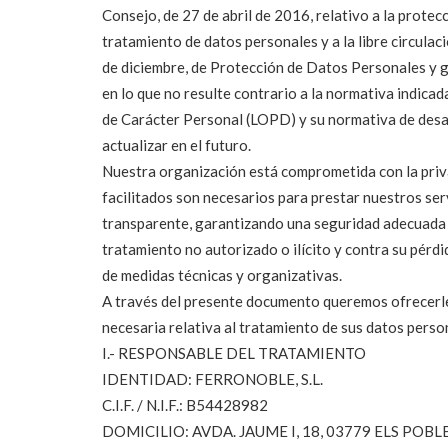
Consejo, de 27 de abril de 2016, relativo a la protecc
tratamiento de datos personales y a la libre circula
de diciembre, de Protección de Datos Personales y 
en lo que no resulte contrario a la normativa indica
de Carácter Personal (LOPD) y su normativa de desarr
actualizar en el futuro.
Nuestra organización está comprometida con la priv
facilitados son necesarios para prestar nuestros serv
transparente, garantizando una seguridad adecuada d
tratamiento no autorizado o ilícito y contra su pérdi
de medidas técnicas y organizativas.
A través del presente documento queremos ofrecerle
necesaria relativa al tratamiento de sus datos perso
I.- RESPONSABLE DEL TRATAMIENTO
IDENTIDAD: FERRONOBLE, S.L.
C.I.F. / N.I.F.: B54428982
DOMICILIO: AVDA. JAUME I, 18, 03779 ELS POBL