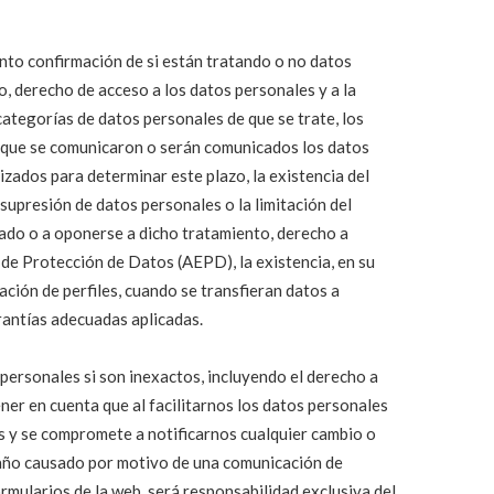
nto confirmación de si están tratando o no datos
o, derecho de acceso a los datos personales y a la
 categorías de datos personales de que se trate, los
os que se comunicaron o serán comunicados los datos
lizados para determinar este plazo, la existencia del
 supresión de datos personales o la limitación del
sado o a oponerse a dicho tratamiento, derecho a
de Protección de Datos (AEPD), la existencia, en su
ación de perfiles, cuando se transfieran datos a
rantías adecuadas aplicadas.
s personales si son inexactos, incluyendo el derecho a
er en cuenta que al facilitarnos los datos personales
os y se compromete a notificarnos cualquier cambio o
daño causado por motivo de una comunicación de
rmularios de la web, será responsabilidad exclusiva del