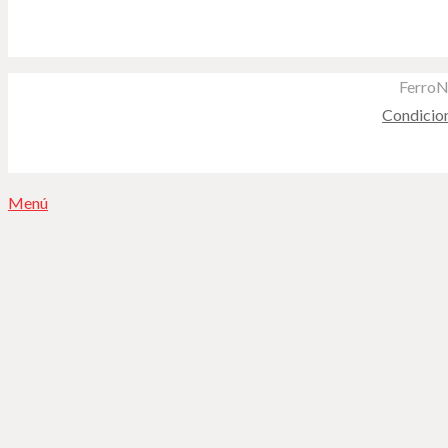
FerroN
Condicio
Menú