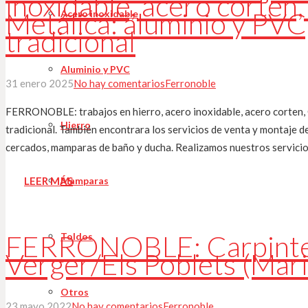
inoxidable, acero corten,
Metálica: aluminio y PVC,
Acero inoxidable
tradicional
Aluminio y PVC
31 enero 2025
No hay comentarios
Ferronoble
FERRONOBLE: trabajos en hierro, acero inoxidable, acero corten, C
Hierro
tradicional. También encontrara los servicios de venta y montaje d
cercados, mamparas de baño y ducha. Realizamos nuestros servici
Mamparas
LEER MÁS
FERRONOBLE: Carpinterí
Toldos
Verger/Els Poblets (Mari
Otros
23 mayo 2022
No hay comentarios
Ferronoble