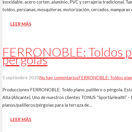
inoxidable, acero corten, aluminio, PVC y cerrajería tradicional. T
toldos, persianas, mosquiteras, motorización, cercados, mamparas
LEER MÁS
FERRONOBLE: Toldos plan
pérgolas
5 septiembre 2020
No hay comentarios
FERRONOBLE: Toldos pla
Producciones FERRONOBLE: Toldo plano, palillero o pérgola. Esta 
Alta (Alicante). Uno de nuestros clientes TONUS “Sport&Health” – 
planos/palilleros/pérgolas para la terraza de…
LEER MÁS