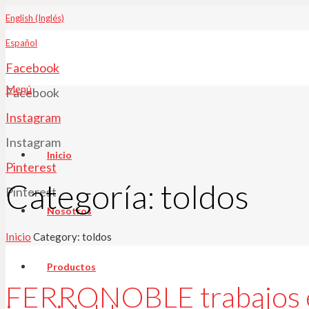
English (Inglés)
Español
Facebook
Menú
Facebook
Instagram
Instagram
Inicio
Pinterest
Categoría:
toldos
Pinterest
Nosotros
Inicio
Category: toldos
Productos
FERRONOBLE trabajos en