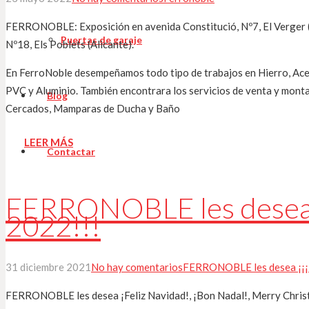
FERRONOBLE: Exposición en avenida Constitució, Nº7, El Verger (Al
Puertas de garaje
Nº18, Els Poblets (Alicante).
En FerroNoble desempeñamos todo tipo de trabajos en Hierro, Acer
PVC y Aluminio. También encontrara los servicios de venta y monta
Blog
Cercados, Mamparas de Ducha y Baño
LEER MÁS
Contactar
FERRONOBLE les desea 
2022!!!
31 diciembre 2021
No hay comentarios
FERRONOBLE les desea ¡¡¡F
FERRONOBLE les desea ¡Feliz Navidad!, ¡Bon Nadal!, Merry Chri