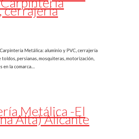
 Carpintería
 cerrajería
arpintería Metálica: aluminio y PVC, cerrajería
e toldos, persianas, mosquiteras, motorización,
os en la comarca…
a Metálica -El
na Alta) Alicante