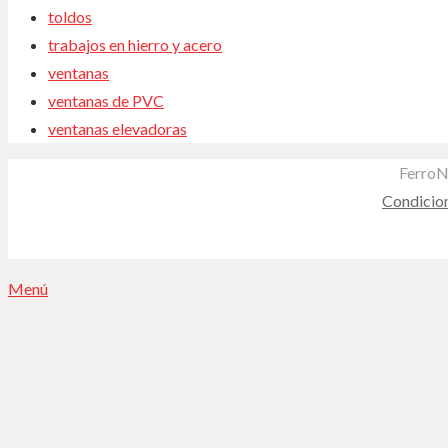
toldos
trabajos en hierro y acero
ventanas
ventanas de PVC
ventanas elevadoras
FerroN
Condicio
Menú