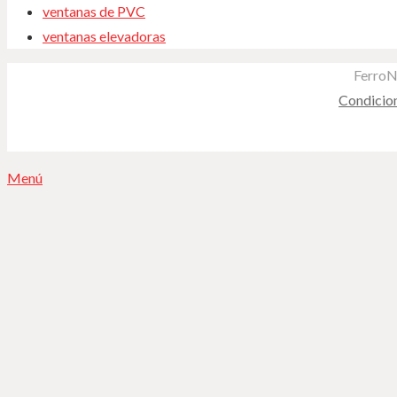
ventanas de PVC
ventanas elevadoras
FerroN
Condicio
Menú