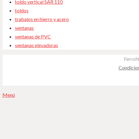
toldo vertical SAR 110
toldos
trabajos en hierro y acero
ventanas
ventanas de PVC
ventanas elevadoras
FerroN
Condicio
Menú