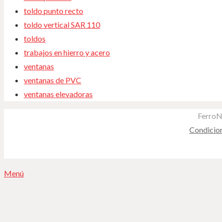
toldo punto recto
toldo vertical SAR 110
toldos
trabajos en hierro y acero
ventanas
ventanas de PVC
ventanas elevadoras
FerroN
Condicio
Menú