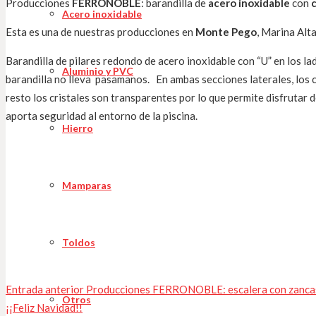
Producciones
FERRONOBLE
: barandilla de
acero inoxidable
con
c
Acero inoxidable
Esta es una de nuestras producciones en
Monte Pego
, Marina Alta
Barandilla de pilares redondo de acero inoxidable con “U” en los lad
Aluminio y PVC
barandilla no lleva pasamanos. En ambas secciones laterales, los c
resto los cristales son transparentes por lo que permite disfrutar 
aporta seguridad al entorno de la piscina.
Hierro
Mamparas
Toldos
Entrada anterior
Producciones FERRONOBLE: escalera con zancas
Otros
¡¡Feliz Navidad!!