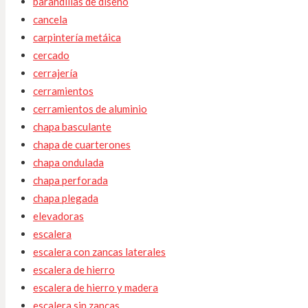
barandillas de diseño
cancela
carpintería metáica
cercado
cerrajería
cerramientos
cerramientos de aluminio
chapa basculante
chapa de cuarterones
chapa ondulada
chapa perforada
chapa plegada
elevadoras
escalera
escalera con zancas laterales
escalera de hierro
escalera de hierro y madera
escalera sin zancas