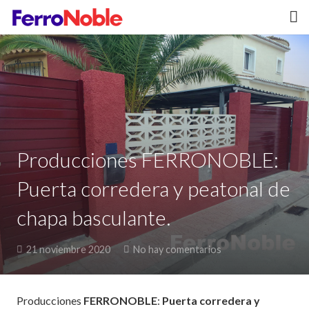
Inicio
Nosotros
Productos
Blog
Producciones FERRONOBLE:
Contactar
Puerta corredera y peatonal de
chapa basculante.
21 noviembre 2020
No hay comentarios
Producciones
FERRONOBLE
:
Puerta corredera y