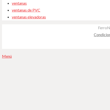
ventanas
ventanas de PVC
ventanas elevadoras
FerroN
Condicio
Menú