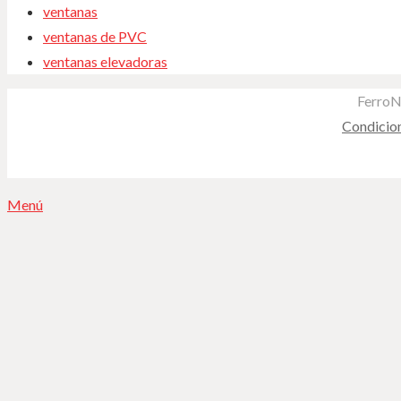
ventanas
ventanas de PVC
ventanas elevadoras
FerroN
Condicio
Menú