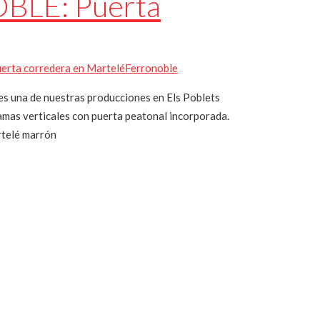
BLE: Puerta
rta corredera en Martelé
Ferronoble
 una de nuestras producciones en Els Poblets
amas verticales con puerta peatonal incorporada.
rtelé marrón