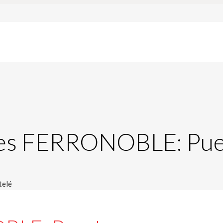
es FERRONOBLE: Pue
telé