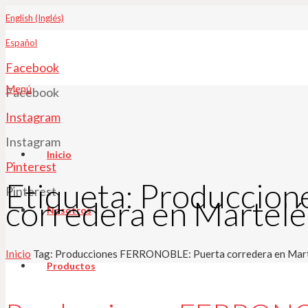
English (Inglés)
Español
Facebook
Menú
Facebook
Instagram
Instagram
Inicio
Pinterest
Etiqueta:
Produccion
Pinterest
corredera en Martelé
Nosotros
Inicio
Tag: Producciones FERRONOBLE: Puerta corredera en Mar
Productos