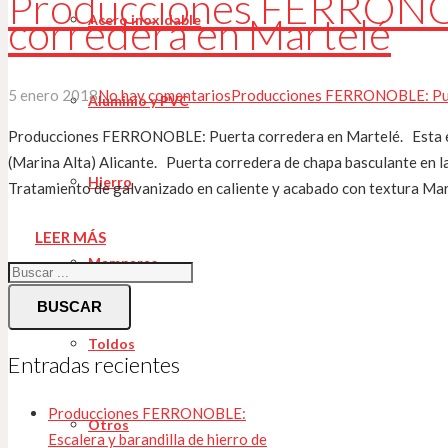
Producciones FERRONO
corredera en Martelé
Acero inoxidable
5 enero 2018
No hay comentarios
Producciones FERRONOBLE: Pue
Aluminio y PVC
Producciones FERRONOBLE: Puerta corredera en Martelé. Esta es
(Marina Alta) Alicante. Puerta corredera de chapa basculante en l
Hierro
Tratamiento de galvanizado en caliente y acabado con textura Ma
LEER MÁS
Mamparas
BUSCAR
Toldos
Entradas recientes
Producciones FERRONOBLE:
Otros
Escalera y barandilla de hierro de