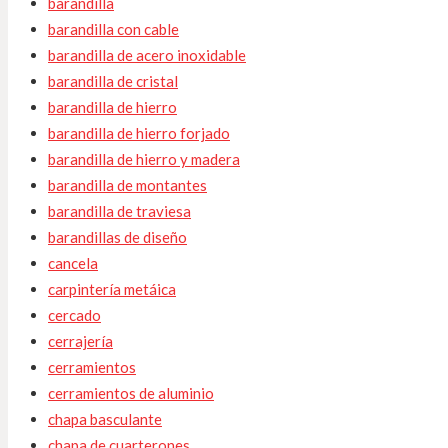
barandilla
barandilla con cable
barandilla de acero inoxidable
barandilla de cristal
barandilla de hierro
barandilla de hierro forjado
barandilla de hierro y madera
barandilla de montantes
barandilla de traviesa
barandillas de diseño
cancela
carpintería metáica
cercado
cerrajería
cerramientos
cerramientos de aluminio
chapa basculante
chapa de cuarterones