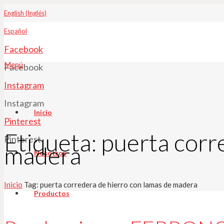
English (Inglés)
Español
Facebook
Menú
Facebook
Instagram
Instagram
Inicio
Pinterest
Etiqueta:
puerta corr
Pinterest
madera
Nosotros
Inicio
Tag: puerta corredera de hierro con lamas de madera
Productos