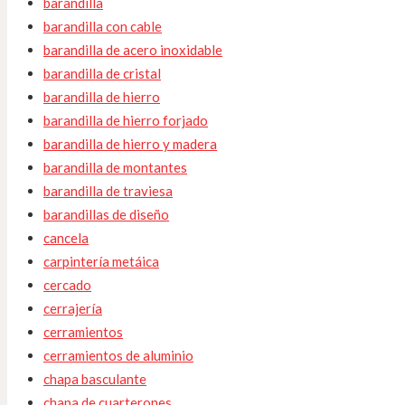
barandilla
barandilla con cable
barandilla de acero inoxidable
barandilla de cristal
barandilla de hierro
barandilla de hierro forjado
barandilla de hierro y madera
barandilla de montantes
barandilla de traviesa
barandillas de diseño
cancela
carpintería metáica
cercado
cerrajería
cerramientos
cerramientos de aluminio
chapa basculante
chapa de cuarterones