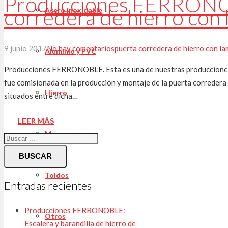
Producciones FERRONO
corredera de hierro con
Acero inoxidable
9 junio 2017
No hay comentarios
puerta corredera de hierro con l
Aluminio y PVC
Producciones FERRONOBLE. Esta es una de nuestras producciones 
fue comisionada en la producción y montaje de la puerta corredera 
Hierro
situados entre dicha…
LEER MÁS
Mamparas
BUSCAR
Toldos
Entradas recientes
Producciones FERRONOBLE:
Otros
Escalera y barandilla de hierro de