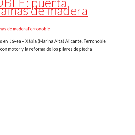
BLE: puerta
 lamas de madera
amas de madera
Ferronoble
en Jávea – Xàbia (Marina Alta) Alicante. Ferronoble
con motor y la reforma de los pilares de piedra