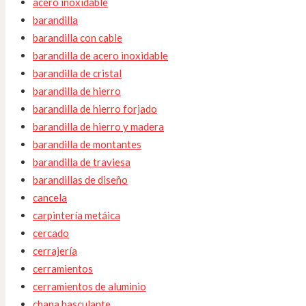
acero inoxidable
barandilla
barandilla con cable
barandilla de acero inoxidable
barandilla de cristal
barandilla de hierro
barandilla de hierro forjado
barandilla de hierro y madera
barandilla de montantes
barandilla de traviesa
barandillas de diseño
cancela
carpintería metáica
cercado
cerrajería
cerramientos
cerramientos de aluminio
chapa basculante