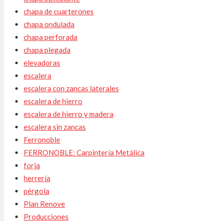
chapa de cuarterones
chapa ondulada
chapa perforada
chapa plegada
elevadoras
escalera
escalera con zancas laterales
escalera de hierro
escalera de hierro y madera
escalera sin zancas
Ferronoble
FERRONOBLE: Carpintería Metálica
forja
herrería
pérgola
Plan Renove
Producciones