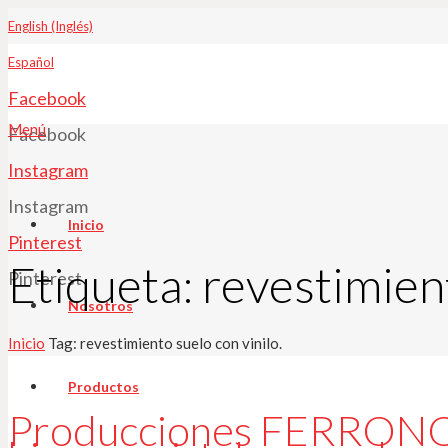
English (Inglés)
Español
Facebook
Menú
Facebook
Instagram
Instagram
Inicio
Pinterest
Etiqueta:
revestimient
Pinterest
Nosotros
Inicio
Tag: revestimiento suelo con vinilo.
Productos
Producciones FERRONOB