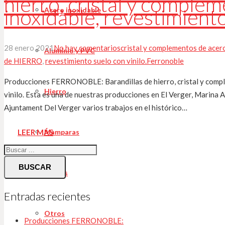
hierro, cristal y comple
inoxidable, revestimiento
Acero inoxidable
28 enero 2021
No hay comentarios
cristal y complementos de acer
Aluminio y PVC
de HIERRO
,
revestimiento suelo con vinilo.
Ferronoble
Producciones FERRONOBLE: Barandillas de hierro, cristal y compl
Hierro
vinilo. Esta es una de nuestras producciones en El Verger, Marina A
Ajuntament Del Verger varios trabajos en el histórico…
Mamparas
LEER MÁS
BUSCAR
Toldos
Entradas recientes
Otros
Producciones FERRONOBLE: